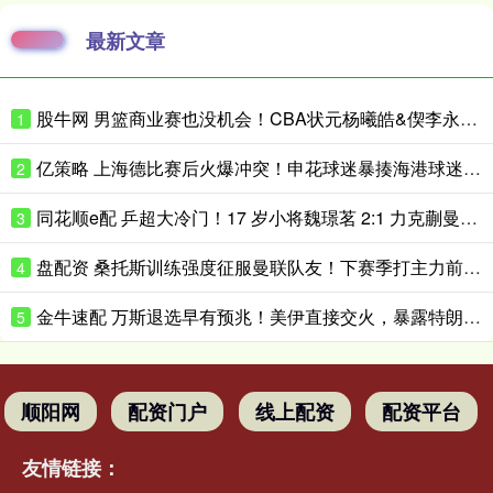
最新文章
股牛网 男篮商业赛也没机会！CBA状元杨曦皓&偰李永炜进12人名单未登场
1
亿策略 上海德比赛后火爆冲突！申花球迷暴揍海港球迷 大吼：还敢挑衅我们？
2
同花顺e配 乒超大冷门！17 岁小将魏璟茗 2:1 力克蒯曼，新生代削球手惊艳赛场
3
盘配资 桑托斯训练强度征服曼联队友！下赛季打主力前提曝光，能为卡里克带来啥
4
金牛速配 万斯退选早有预兆！美伊直接交火，暴露特朗普团队鹰派铁幕
5
顺阳网
配资门户
线上配资
配资平台
友情链接：