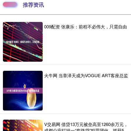
推荐资讯
009配资 张康乐：前程不必伟大，只需自由
火牛网 当章泽天成为VOGUE ART客座总监
V交易网 借贷13万元被垒高至1260余万元，
成都公安打掉一“套路贷”犯罪团伙，抓获5