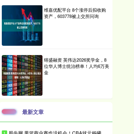
维嘉优配平台 8个涨停后拟收购
资产，603778被上交所问询
镕盛融资 英伟达2026奖学金，8
位华人博士统治榜单！人均6万美
金
最新文章
股牛网 男篮商业赛也没机会！CBA状元杨曦皓&偰李永炜进12人名单未登场
1