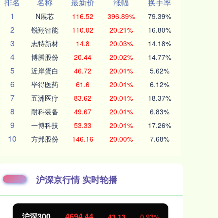
排名
名称
最新价
涨幅
换手率
1
N展芯
116.52
396.89%
79.39%
2
锐翔智能
110.02
20.21%
16.80%
3
志特新材
14.8
20.03%
14.18%
4
博腾股份
20.44
20.02%
14.77%
5
近岸蛋白
46.72
20.01%
5.62%
6
毕得医药
61.6
20.01%
6.12%
7
五洲医疗
83.62
20.01%
18.37%
8
耐科装备
49.67
20.01%
6.83%
9
一博科技
53.33
20.01%
17.26%
10
方邦股份
146.16
20.00%
7.68%
沪深京行情 实时轮播
北证50
1134.24
创
11.37
1.01%