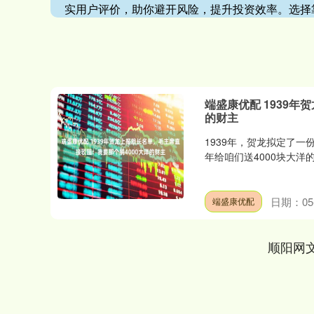
实用户评价，助你避开风险，提升投资效率。选择
端盛康优配 1939
的财主
1939年，贺龙拟定了
年给咱们送4000块大洋的
日期：05-
端盛康优配
顺阳网
深证成指
14311.01
.68
1.02%
200.89
1