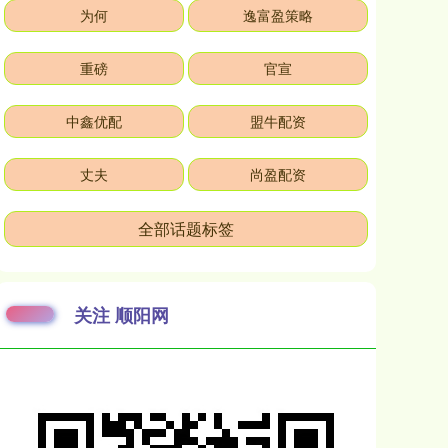
为何
逸富盈策略
重磅
官宣
中鑫优配
盟牛配资
丈夫
尚盈配资
全部话题标签
关注 顺阳网