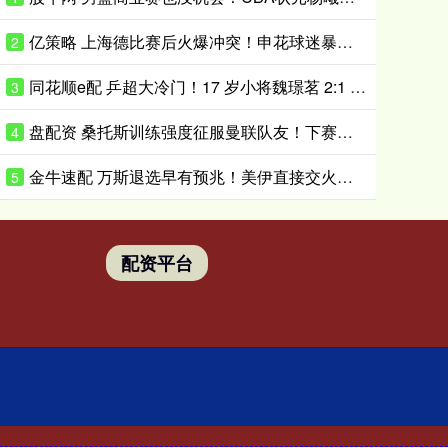
亿策略 上海德比赛后火爆冲突！申花球迷暴揍海港球迷 大吼：还敢挑衅我们？
2
同花顺e配 乒超大冷门！17 岁小将魏璟茗 2:1 力克蒯曼，新生代削球手惊艳赛场
3
盘配资 桑托斯训练强度征服曼联队友！下赛季打主力前提曝光，能为卡里克带来啥
4
金牛速配 万斯退选早有预兆！美伊直接交火，暴露特朗普团队鹰派铁幕
5
配资平台