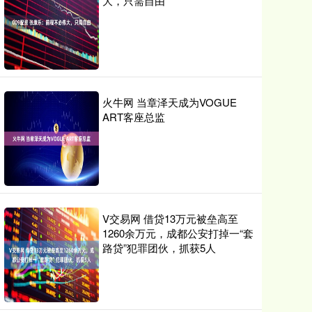
大，只需自由
火牛网 当章泽天成为VOGUE
ART客座总监
V交易网 借贷13万元被垒高至
1260余万元，成都公安打掉一“套
路贷”犯罪团伙，抓获5人