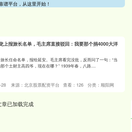
靠谱平台，从这里开始！
年贺龙上报旅长名单，毛主席直接驳回：我要那个捐4000大洋
一份旅长任命名单，报给延安。毛主席看完没批，反而问了一句：“当
那个土财主高四爷，现在在哪？” 1939年春，八路....
28
来源：北京股票配资平台
查看：
126
分类：
顺阳网
文章已加载完成
沪深300
4694.44
.42%
43.13
0.93%