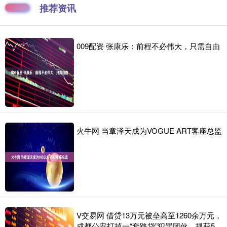
推荐资讯
009配资 张康乐：前程不必伟大，只需自由
火牛网 当章泽天成为VOGUE ART客座总监
V交易网 借贷13万元被垒高至1260余万元，
成都公安打掉一“套路贷”犯罪团伙，抓获5