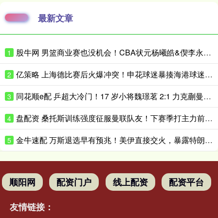
最新文章
股牛网 男篮商业赛也没机会！CBA状元杨曦皓&偰李永炜进12人名单未登场
1
亿策略 上海德比赛后火爆冲突！申花球迷暴揍海港球迷 大吼：还敢挑衅我们？
2
同花顺e配 乒超大冷门！17 岁小将魏璟茗 2:1 力克蒯曼，新生代削球手惊艳赛场
3
盘配资 桑托斯训练强度征服曼联队友！下赛季打主力前提曝光，能为卡里克带来啥
4
金牛速配 万斯退选早有预兆！美伊直接交火，暴露特朗普团队鹰派铁幕
5
顺阳网
配资门户
线上配资
配资平台
友情链接：